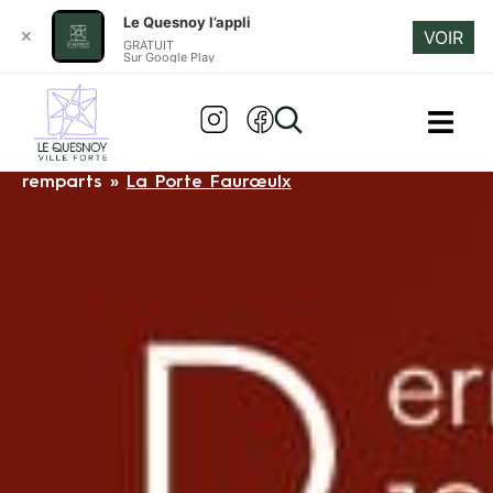
Le Quesnoy l’appli
✕
VOIR
GRATUIT
Sur Google Play
LA PORTE FAURŒULX
Accueil
»
Découvrir Le Quesnoy
»
Le Parcours
remparts
»
La Porte Faurœulx