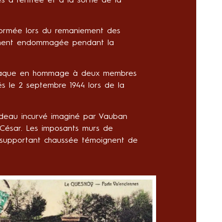
s à l’entrée et à la sortie de la
sformée lors du remaniement des
ellement endommagée pendant la
plaque en hommage à deux membres
és le 2 septembre 1944 lors de la
ardeau incurvé imaginé par Vauban
 César. Les imposants murs de
s supportant chaussée témoignent de