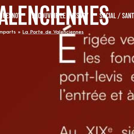
VALENCIENNES
 QUESNOY
DÉCOUVRIR LE QUESNOY
SOCIAL / SANT
emparts
»
La Porte de Valenciennes