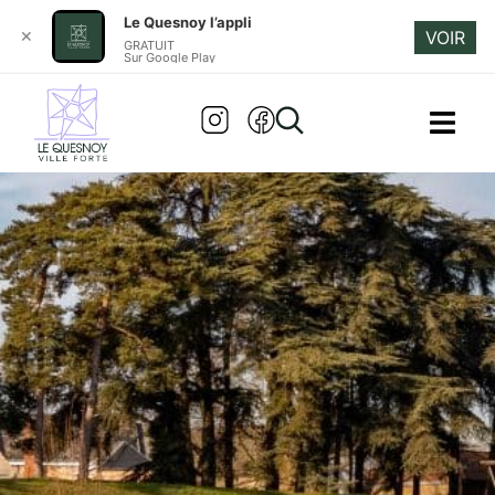
Le Quesnoy l’appli
✕
VOIR
GRATUIT
Sur Google Play
LE MAORI
Accueil
»
Le maori