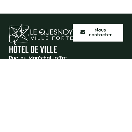
Nous
contacter
HÔTEL DE VILLE
Rue du Maréchal Joffre,
59 530 Le Quesnoy
03 27 47 55 50
HORAIRES D’OUVERTURE