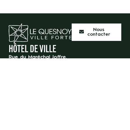
Nous
contacter
HÔTEL DE VILLE
Rue du Maréchal Joffre,
59 530 Le Quesnoy
03 27 47 55 50
HORAIRES D’OUVERTURE