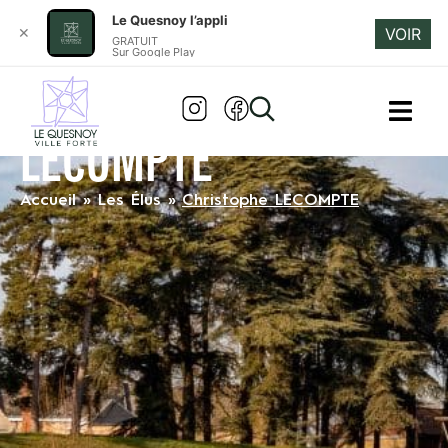
Le Quesnoy l’appli
✕
VOIR
GRATUIT
Sur Google Play
CHRISTOPHE
LECOMPTE
Accueil
»
Les Élus
»
Christophe LECOMPTE