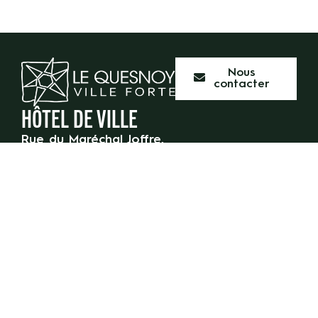
Nous
contacter
HÔTEL DE VILLE
Rue du Maréchal Joffre,
59 530 Le Quesnoy
03 27 47 55 50
HORAIRES D’OUVERTURE