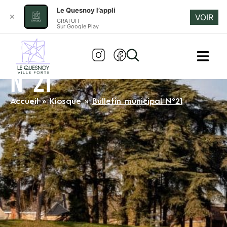
Le Quesnoy l’appli
✕
VOIR
GRATUIT
Sur Google Play
BULLETIN MUNICIPAL
N°21
Accueil
»
Kiosque
»
Bulletin municipal N°21