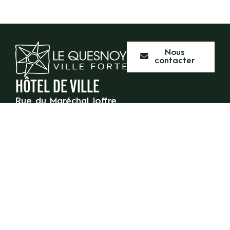
Nous
contacter
HÔTEL DE VILLE
Rue du Maréchal Joffre,
59 530 Le Quesnoy
03 27 47 55 50
HORAIRES D’OUVERTURE