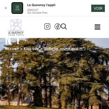
Le Quesnoy l’appli
✕
VOIR
GRATUIT
Sur Google Play
BULLETIN MUNICIPAL
N°1
Accueil
»
Kiosque
»
Bulletin municipal N°1