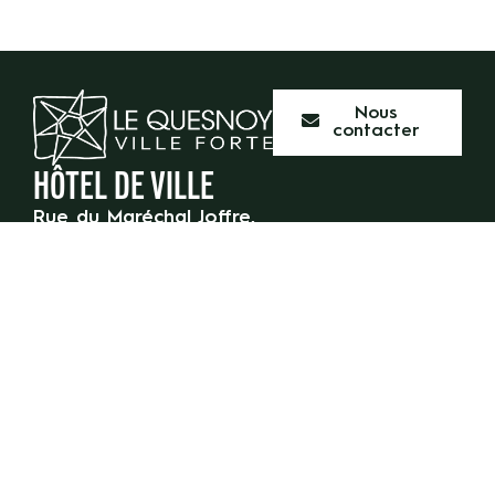
Nous
contacter
HÔTEL DE VILLE
Rue du Maréchal Joffre,
59 530 Le Quesnoy
03 27 47 55 50
HORAIRES D’OUVERTURE