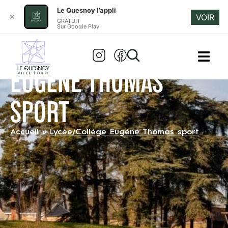
Le Quesnoy l’appli
✕
VOIR
GRATUIT
Sur Google Play
LYCÉE/COLLÈGE
EUGÈNE THOMAS
SPORT
Accueil
»
Lycée/Collège Eugène Thomas sport