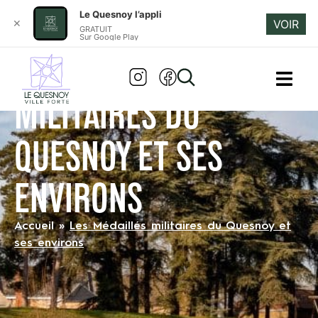
Le Quesnoy l’appli
✕
VOIR
GRATUIT
Sur Google Play
LES MÉDAILLÉS
MILITAIRES DU
QUESNOY ET SES
ENVIRONS
Accueil
»
Les Médaillés militaires du Quesnoy et
ses environs