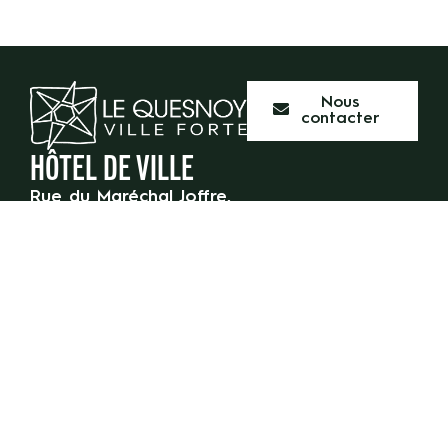
Nous
contacter
HÔTEL DE VILLE
Rue du Maréchal Joffre,
59 530 Le Quesnoy
03 27 47 55 50
HORAIRES D’OUVERTURE