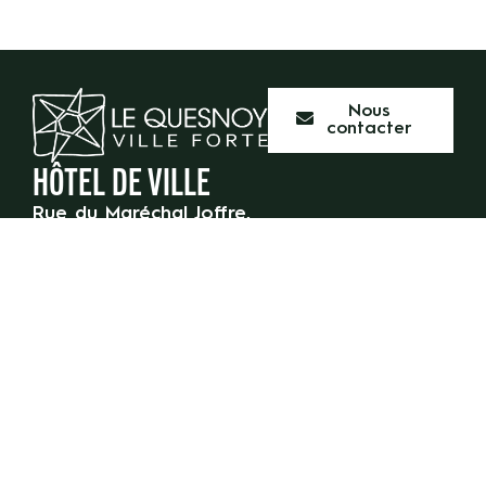
Nous
contacter
HÔTEL DE VILLE
Rue du Maréchal Joffre,
59 530 Le Quesnoy
03 27 47 55 50
HORAIRES D’OUVERTURE