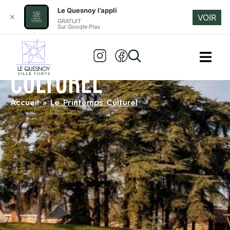
Le Quesnoy l’appli
✕
VOIR
GRATUIT
Sur Google Play
LE PRINTEMPS
CULTUREL
Accueil
»
Le Printemps Culturel