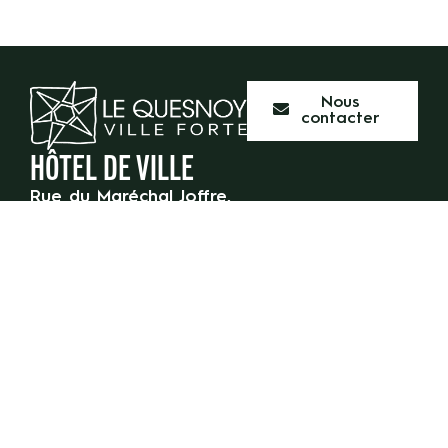
Nous
contacter
HÔTEL DE VILLE
Rue du Maréchal Joffre,
59 530 Le Quesnoy
03 27 47 55 50
HORAIRES D’OUVERTURE