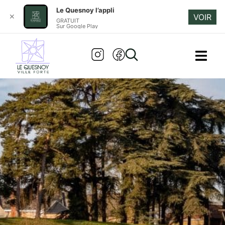
Le Quesnoy l’appli
✕
VOIR
GRATUIT
Sur Google Play
ASSOCIATION LEGTA
Accueil
»
Association LEGTA