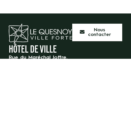
Nous
contacter
HÔTEL DE VILLE
Rue du Maréchal Joffre,
59 530 Le Quesnoy
03 27 47 55 50
HORAIRES D’OUVERTURE