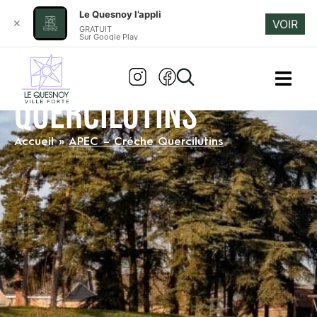
Le Quesnoy l’appli
✕
VOIR
GRATUIT
Sur Google Play
APEC – CRÉCHE
QUERCILUTINS
Accueil
»
APEC – Créche Quercilutins