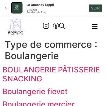
Le Quesnoy l’appli
✕
VOIR
Aller au
GRATUIT
Sur Google Play
contenu
principal
Type de commerce :
Boulangerie
BOULANGERIE PÂTISSERIE
SNACKING
Boulangerie fievet
Boulangerie mercier