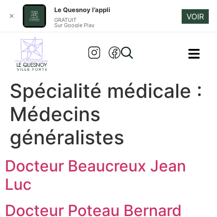
Le Quesnoy l’appli
✕
VOIR
Aller au
GRATUIT
Sur Google Play
contenu
principal
Spécialité médicale :
Médecins
généralistes
Docteur Beaucreux Jean
Luc
Docteur Poteau Bernard